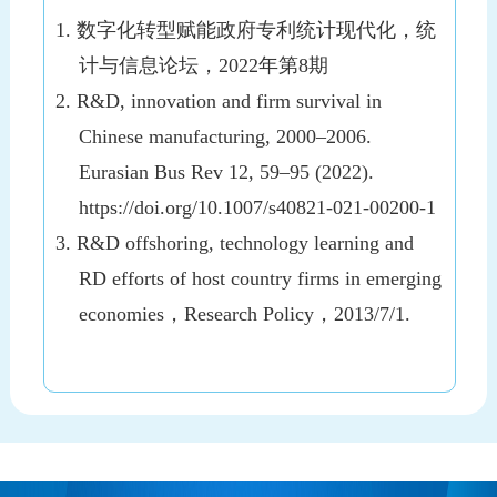
1.
数字化转型赋能政府专利统计现代化
，统
计与信息论坛，
2
022
年第
8
期
2.
R&D, innovation and firm survival in
Chinese manufacturing, 2000–2006.
Eurasian Bus Rev 12, 59–95 (2022).
https://doi.org/10.1007/s40821-021-00200-1
3.
R
&
D offshoring, technology learning and
RD efforts of host country firms in emerging
economies
，
Research Policy
，
2013/7/1.