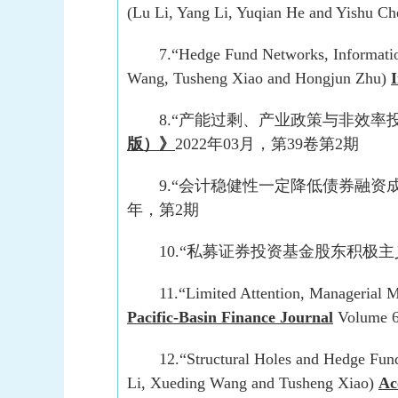
(Lu Li, Yang Li, Yuqian He and Yishu C
7.“Hedge Fund Networks, Informatio
Wang, Tusheng Xiao and Hongjun Zhu)
I
8.“产能过剩、产业政策与非效
版）》
2022年03月，第39卷第2期
9.“会计稳健性一定降低债券融
年，第2期
10.“私募证券投资基金股东积极
11.“Limited Attention, Managerial 
Pacific-Basin Finance Journal
Volume 6
12.“Structural Holes and Hedge Fu
Li, Xueding Wang and Tusheng Xiao)
Ac