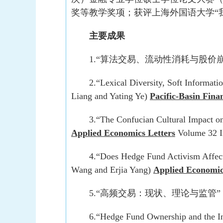
奖等教学奖项；获评上海外国语大学“
主要成果
1.“算法交易、流动性消耗与股价
2.“Lexical Diversity, Soft Informat
Liang and Yating Ye)
Pacific-Basin Fina
3.“The Confucian Cultural Impact o
Applied Economics Letters
Volume 32 I
4.“Does Hedge Fund Activism Affect
Wang and Erjia Yang)
Applied Economic
5.“高频交易：现状、理论与监管
6.“Hedge Fund Ownership and the In