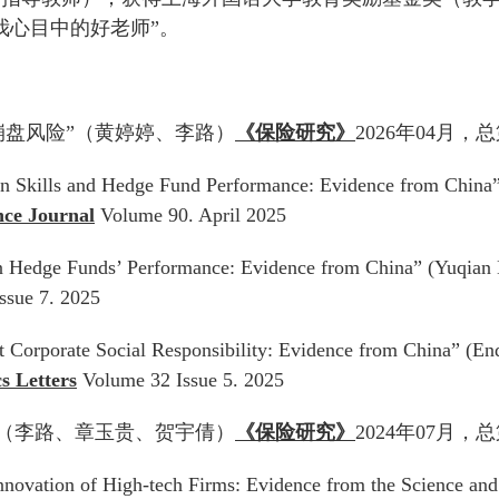
我心目中的好老师”。
崩盘风险”（黄婷婷、李路）
《保险研究》
2026年04月，总
ion Skills and Hedge Fund Performance: Evidence from China
nce Journal
Volume 90. April 2025
n Hedge Funds’ Performance: Evidence from China” (Yuqian 
ssue 7. 2025
 Corporate Social Responsibility: Evidence from China” (En
s Letters
Volume 32 Issue 5. 2025
”（李路、章玉贵、贺宇倩）
《保险研究》
2024年07月，总
novation of High-tech Firms: Evidence from the Science and