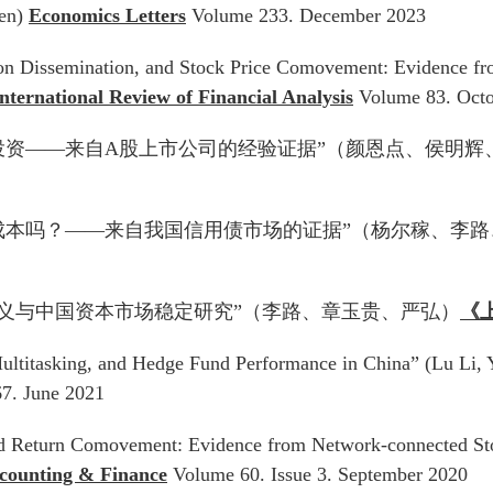
hen)
Economics Letters
Volume 233. December 2023
n Dissemination, and Stock Price Comovement: Evidence fr
nternational Review of Financial Analysis
Volume 83. Octo
率投资——来自A股上市公司的经验证据”（颜恩点、侯明辉
资成本吗？——来自我国信用债市场的证据”（杨尔稼、李
主义与中国资本市场稳定研究”（李路、章玉贵、严弘）
《
Multitasking, and Hedge Fund Performance in China” (Lu Li
7. June 2021
nd Return Comovement: Evidence from Network-connected St
counting & Finance
Volume 60. Issue 3. September 2020